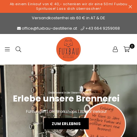
Ab einem Einkauf von € 40,- schenken wir dir eine 50ml Fuxbau
Spirituose! Lass dich überraschen!
Versandkostenfrei ab 60 € in AT & DE
office@fuxbau-destillerie.at
+43 664 9259068
0
D
E
S
T
I
L
Die Brennerei in der Steiermark
Genuss & Design by Fuxbau
Einzigartige Spirituosen
Erlebe unsere Brennerei
Unser Store in Salzburg
L
E
100% natürlich | handgemacht in Österreich
Ab Hof Verkauf | Gin Workshops | Verkostungen
Führungen | Gin Workshops | Ab Hof Verkauf
R
I
ZU DEN SPIRITUOSEN
ZUM ERLEBNIS
ZUM STORE
E
F