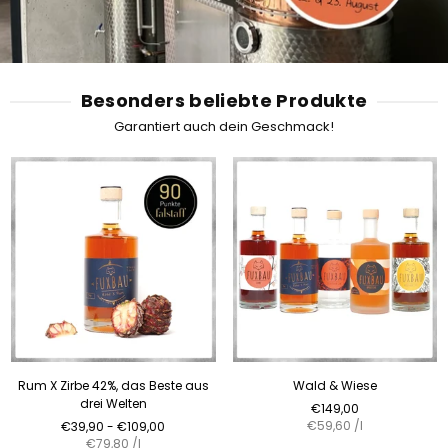
U
X
B
A
U
Besonders beliebte Produkte
Garantiert auch dein Geschmack!
Rum X Zirbe 42%, das Beste aus
Wald & Wiese
drei Welten
Normaler
€149,00
Normaler
Preis
€59,60
/
l
€39,90 - €109,00
Preis
€79,80
/
l