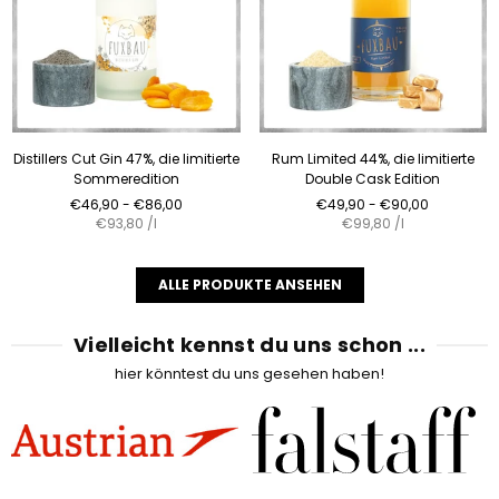
Distillers Cut Gin 47%, die limitierte
Rum Limited 44%, die limitierte
Sommeredition
Double Cask Edition
Normaler
Normaler
€46,90 - €86,00
€49,90 - €90,00
Preis
Preis
€93,80
/
l
€99,80
/
l
ALLE PRODUKTE ANSEHEN
Vielleicht kennst du uns schon ...
hier könntest du uns gesehen haben!