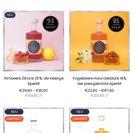
NEU
Himbeere Zitrone 25%, der beerige
Vogelbeere Holunderblüte 19%,
Aperitif
der preisgekrönte Aperitif
Normaler
Normaler
€29,90 - €81,00
€22,90 - €87,90
Preis
Preis
€59,80
/
l
€59,80
/
l
NEU
NEU
LIMITIERT
LIMITIERT